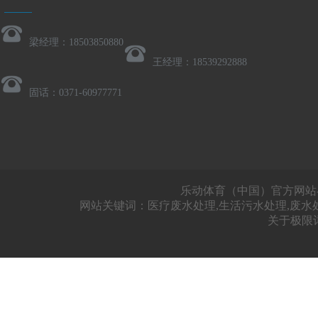
梁经理：18503850880
王经理：18539292888
固话：0371-60977771
乐动体育（中国）官方网站-LE
网站关键词：医疗废水处理,生活污水处理,废水
关于极限