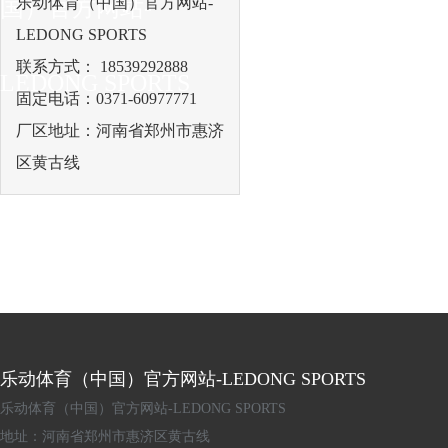
乐动体育（中国）官方网站-
国）官方网站-
LEDONG SPORTS
联系方式： 18539292888
LEDONG SPORTS
固定电话：0371-60977771
厂区地址：河南省郑州市惠济
区黄古线
乐动体育（中国）官方网站-LEDONG SPORTS
乐动体育（中国）官方网站-LEDONG SPORTS
地址：河南省郑州市惠济区黄古线