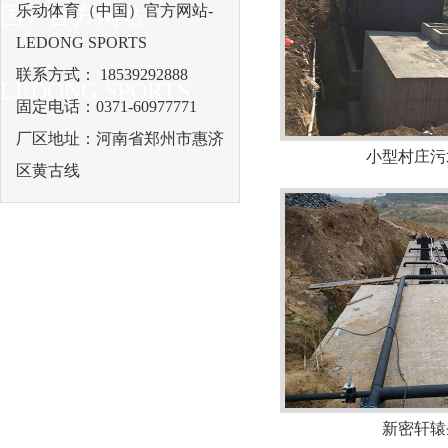
乐动体育（中国）官方网站-
国）官方网站-
LEDONG SPORTS
联系方式： 18539292888
LEDONG SPORTS
固定电话：0371-60977771
厂区地址：河南省郑州市惠济
小型村庄污
区黄古线
新密轩辕