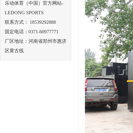
乐动体育（中国）官方网站-
国）官方网站-
LEDONG SPORTS
联系方式： 18539292888
LEDONG SPORTS
固定电话：0371-60977771
厂区地址：河南省郑州市惠济
区黄古线