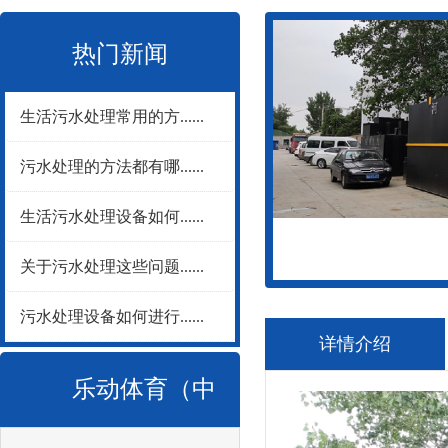
热门新闻
生活污水处理常用的方......
污水处理的方法都有哪......
生活污水处理设备如何......
关于污水处理这些问题......
污水处理设备如何进行......
详情介绍
乐动体育（中