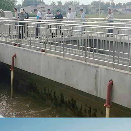
污水沉淀池
一体化污水处理
机械格栅