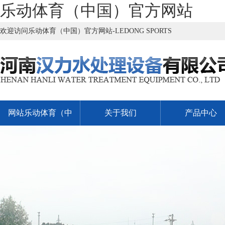
乐动体育（中国）官方网站
欢迎访问乐动体育（中国）官方网站-LEDONG SPORTS
网站乐动体育（中
关于我们
产品中心
国）官方网站