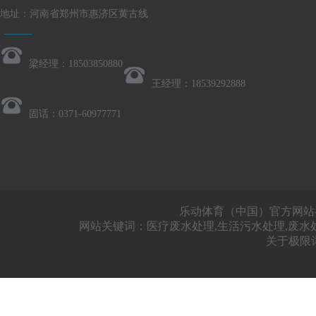
地址：河南省郑州市惠济区黄古线
梁经理：18503850880
王经理：18539292888
固话：0371-60977771
乐动体育（中国）官方网站-LE
网站关键词：医疗废水处理,生活污水处理,废水
关于极限