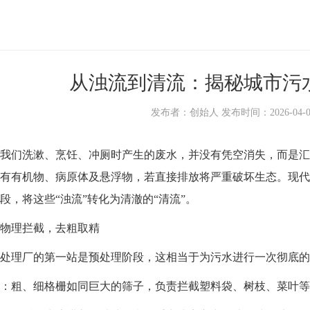
从浊流到清流：揭秘城市污水
发布者：创始人 发布时间：2026-04-01 1
们洗漱、烹饪、冲厕时产生的废水，并没有凭空消失，而是汇
有有机物、病原体及悬浮物，若直接排放将严重破坏生态。现代
段，将这些“浊流”转化为清澈的“清流”。
理拦截，去粗取精
理厂的第一站是预处理阶段，这相当于为污水进行一次彻底的“
粗、细格栅如同巨大的筛子，负责拦截塑料袋、树枝、菜叶等