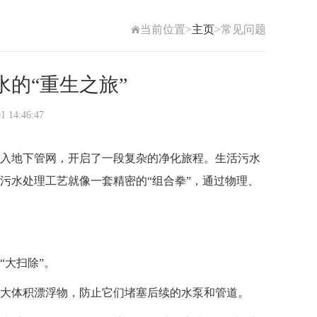
当前位置>
主页
>常见问题
的“重生之旅”
4:46:47
入地下管网，开启了一段复杂的净化旅程。生活污水
污水处理工艺就像一套精密的“组合拳”，通过物理、
大扫除”。
大体积漂浮物，防止它们堵塞后续的水泵和管道。