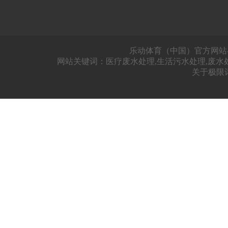
乐动体育（中国）官方网站-LE
网站关键词：医疗废水处理,生活污水处理,废水
关于极限