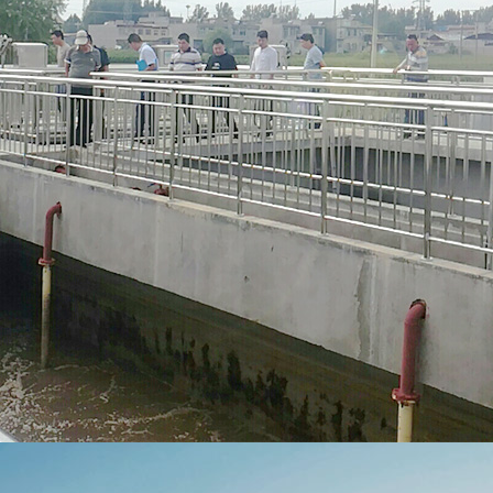
污水沉淀池
一体化污水处理
机械格栅