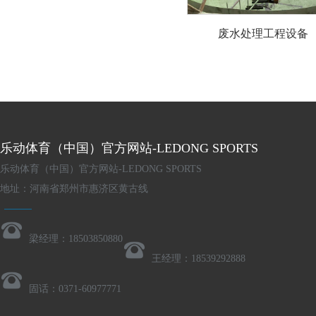
废水处理工程设备
乐动体育（中国）官方网站-LEDONG SPORTS
乐动体育（中国）官方网站-LEDONG SPORTS
地址：河南省郑州市惠济区黄古线
梁经理：18503850880
王经理：18539292888
固话：0371-60977771