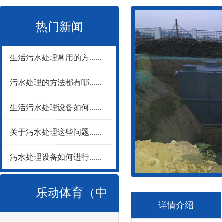
热门新闻
生活污水处理常用的方......
污水处理的方法都有哪......
生活污水处理设备如何......
关于污水处理这些问题......
污水处理设备如何进行......
乐动体育（中
详情介绍