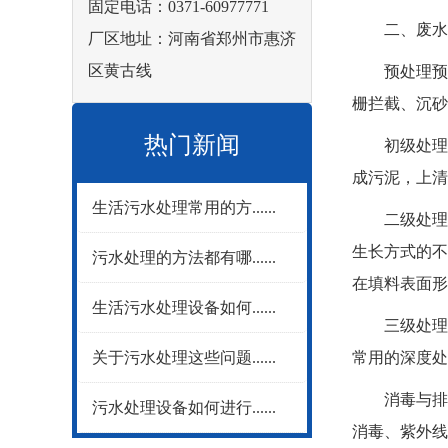
固定电话：0371-60977771
二、废水处
厂区地址：河南省郑州市惠济
区黄古线
预处理预处
栅拦截、沉砂
热门新闻
初级处理初
成污泥，上清
生活污水处理常用的方......
二级处理(
生长方式的不
污水处理的方法都有哪......
在填料表面形
生活污水处理设备如何......
三级处理(
关于污水处理这些问题......
常用的深度处
消毒与排放
污水处理设备如何进行......
消毒、紫外线