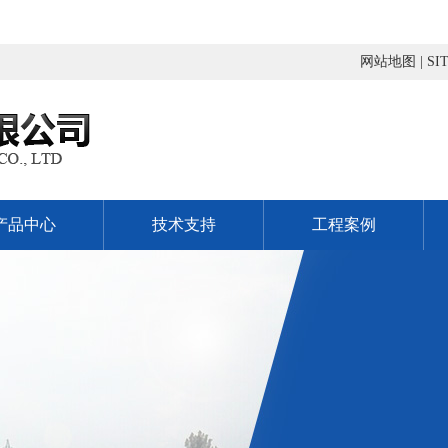
网站地图
|
SI
产品中心
技术支持
工程案例