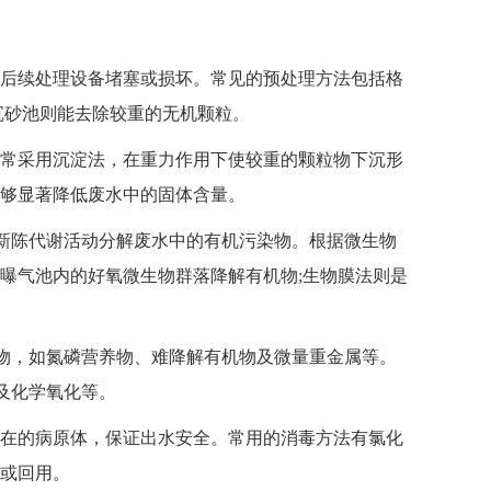
后续处理设备堵塞或损坏。常见的预处理方法包括格
沉砂池则能去除较重的无机颗粒。
常采用沉淀法，在重力作用下使较重的颗粒物下沉形
够显著降低废水中的固体含量。
新陈代谢活动分解废水中的有机污染物。根据微生物
曝气池内的好氧微生物群落降解有机物;生物膜法则是
物，如氮磷营养物、难降解有机物及微量重金属等。
及化学氧化等。
在的病原体，保证出水安全。常用的消毒方法有氯化
或回用。