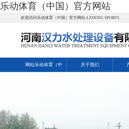
乐动体育（中国）官方网站
欢迎访问乐动体育（中国）官方网站-LEDONG SPORTS
网站乐动体育（中
关于我们
国）官方网站