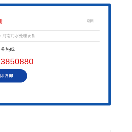
栅
返回
：河南污水处理设备
服务热线
03850880