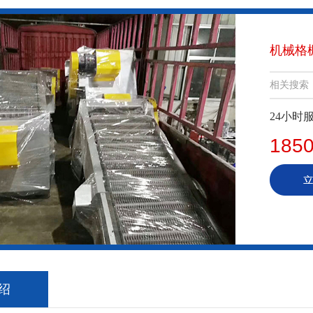
机械格
相关搜索
24小时
185
绍