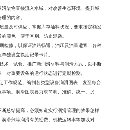
及污染物直接流入水域，对改善生态环境、提升城
管理的内容。
质量及时供应，掌握库存油料状况，要求按定额发
号的颜色，便于区别、防止混杂。
期检修，以保证油路畅通，油压及油量适宜，各种
应单独设立换油记录卡片。
技术，试验、推广新润滑材料与润滑方式，以不断
器，对重要设备的运行状态进行定期检测。
定工作规范。编制各类型设备润滑图表，发至每台
意事项。润滑图表要力求简明、准确、统一。另
断总结提高，必须知道实行润滑管理的效果怎样
、润滑剂等润滑有关经费、机械运转率等加以对